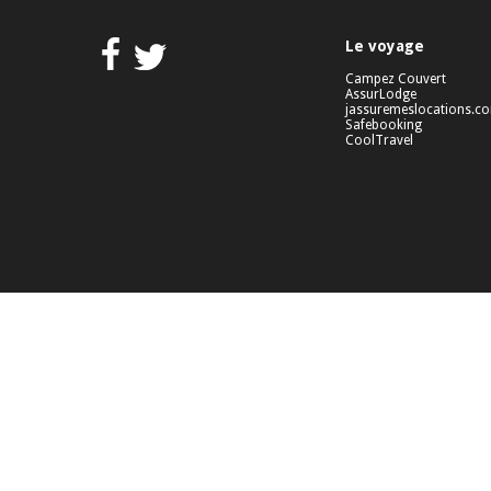
Le voyage
Campez Couvert
AssurLodge
jassuremeslocations.c
Safebooking
CoolTravel